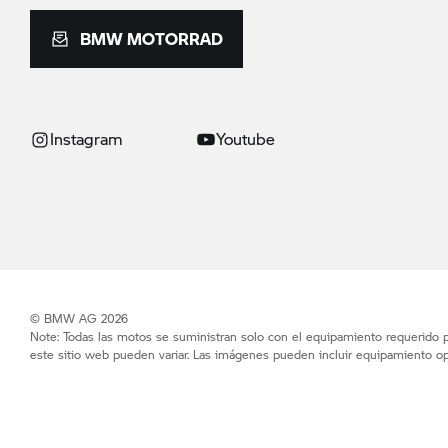
BMW MOTORRAD
Instagram
Youtube
© BMW AG 2026
Note: Todas las motos se suministran solo con el equipamiento requerido po
este sitio web pueden variar. Las imágenes pueden incluir equipamiento op