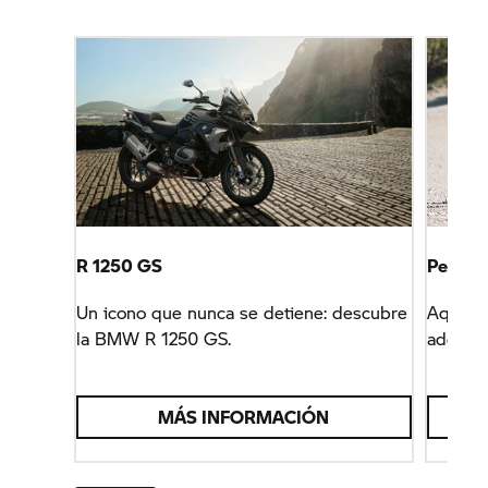
R 1250 GS
Perfec
Un icono que nunca se detiene: descubre
Aquí en
la BMW
R 1250 GS.
adecuad
MÁS INFORMACIÓN