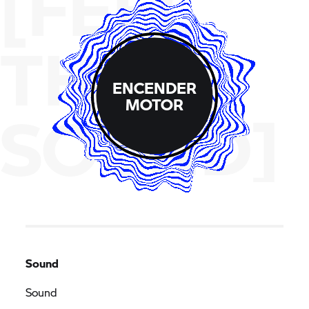
[FEEL
THE
ENCENDER
MOTOR
SOUND]
Sound
Sound