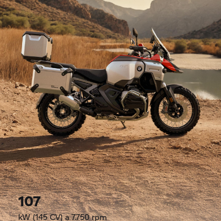
107
kW (145 CV) a 7.750 rpm