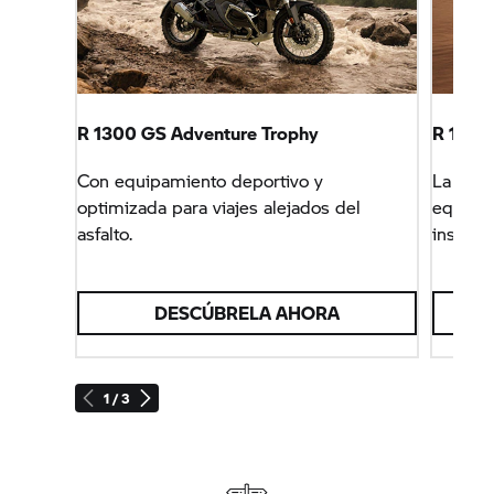
R 1300 GS Adventure Trophy
R 1300 
Con equipamiento deportivo y
La todo
optimizada para viajes alejados del
equipa
asfalto.
insuper
DESCÚBRELA AHORA
1 / 3