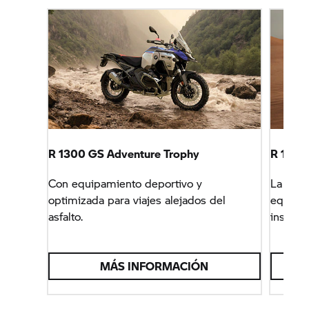
R 1300 GS Adventure Trophy
R 1300 
Con equipamiento deportivo y
La todo
optimizada para viajes alejados del
equipa
asfalto.
insuper
MÁS INFORMACIÓN