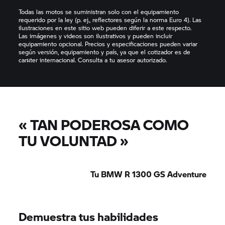
Todas las motos se suministran solo con el equipamiento
requerido por la ley (p. ej., reflectores según la norma Euro 4). Las
ilustraciones en este sitio web pueden diferir a este respecto.
Las imágenes y videos son ilustrativos y pueden incluir
equipamiento opcional. Precios y especificaciones pueden variar
según versión, equipamiento y país, ya que el cotizador es de
carผter internacional. Consulta a tu asesor autorizado.
«
TAN PODEROSA COMO
TU VOLUNTAD
»
Tu BMW R 1300 GS Adventure
Demuestra tus habilidades