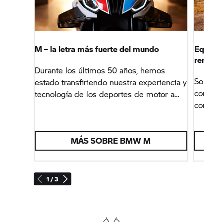
M – la letra más fuerte del mundo
Equipam
rendim
Durante los últimos 50 años, hemos
Somos i
estado transfiriendo nuestra experiencia y
context
tecnología de los deportes de motor a
comodid
nuestros vehículos de producción en
aerodin
serie, inspirando a aquellos que buscan
rendimi
rendimiento en todo el mundo.
MÁS SOBRE BMW M
1 / 3