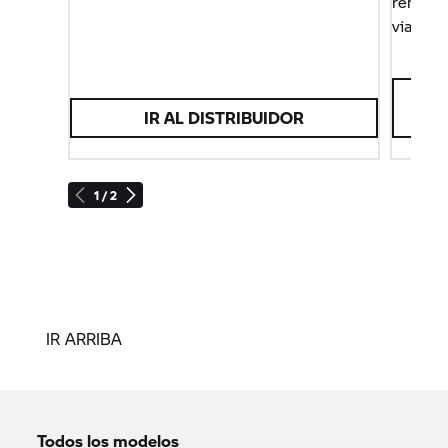
rendim
viaje d
IR AL DISTRIBUIDOR
1 / 2
IR ARRIBA
Todos los modelos