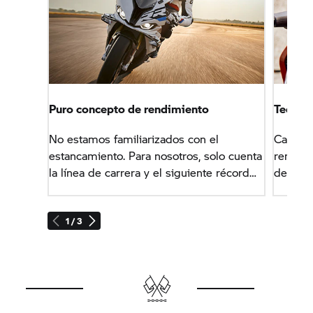
Puro concepto de rendimiento
Tecnolo
No estamos familiarizados con el
Cada de
estancamiento. Para nosotros, solo cuenta
rendimi
la línea de carrera y el siguiente récord
de las 
personal. Damos vida a este rendimiento
sentir 
y a nuestro deseo de un rendimiento
maneja 
completo: potente, seguro y controlado.
1 / 3
también 