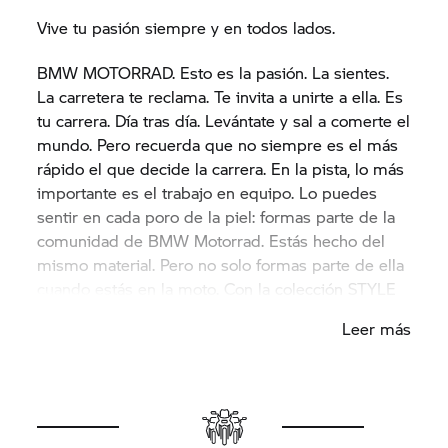
Vive tu pasión siempre y en todos lados.
BMW MOTORRAD. Esto es la pasión. La sientes.
La carretera te reclama. Te invita a unirte a ella. Es
tu carrera. Día tras día. Levántate y sal a comerte el
mundo. Pero recuerda que no siempre es el más
rápido el que decide la carrera. En la pista, lo más
importante es el trabajo en equipo. Lo puedes
sentir en cada poro de la piel: formas parte de la
comunidad de BMW Motorrad. Estás hecho del
mismo material. Pero no solo formas parte de ella
cuando estás en la moto. Con la colección STYLE
de BMW Motorrad, realizarás toda una declaración
Leer más
de intenciones fuera de la carretera. Azul, blanco y
rojo. En eso consiste BMW Motorrad. Eso eres tú.