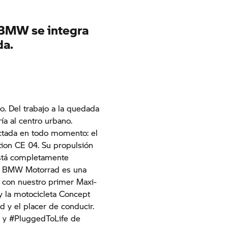
 BMW se integra
da.
ro. Del trabajo a la quedada
ía al centro urbano.
ectada en todo momento: el
ition CE 04. Su propulsión
está completamente
de BMW Motorrad es una
con nuestro primer Maxi-
y la motocicleta Concept
d y el placer de conducir.
da y #PluggedToLife de