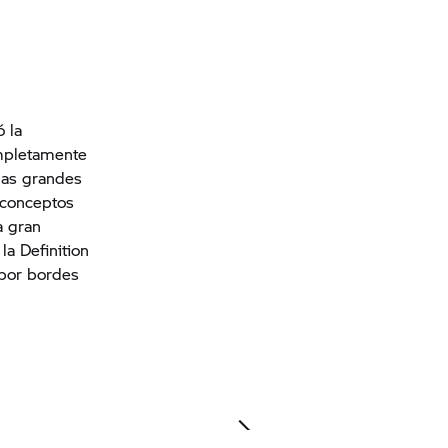
ó la
ompletamente
las grandes
 conceptos
a gran
la Definition
 por bordes