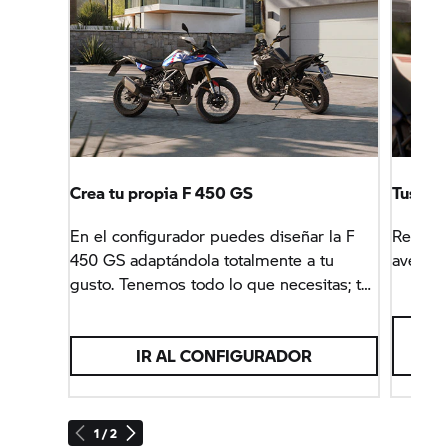
Crea tu propia F 450 GS
Tus ide
En el configurador puedes diseñar la F
Reúne l
450 GS adaptándola totalmente a tu
aventur
gusto. Tenemos todo lo que necesitas; tú
solo debes decidir la aventura que
quieres emprender.
IR AL CONFIGURADOR
1 / 2